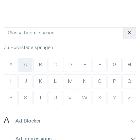
Zu Buchstabe springen:
#
A
B
C
D
E
F
G
H
I
J
K
L
M
N
O
P
Q
R
S
T
U
V
W
X
Y
Z
A
Ad Blocker
Ad Impressions