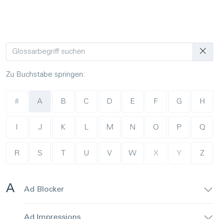
Zu Buchstabe springen:
#
A
B
C
D
E
F
G
H
I
J
K
L
M
N
O
P
Q
R
S
T
U
V
W
X
Y
Z
A
Ad Blocker
Ad Impressions