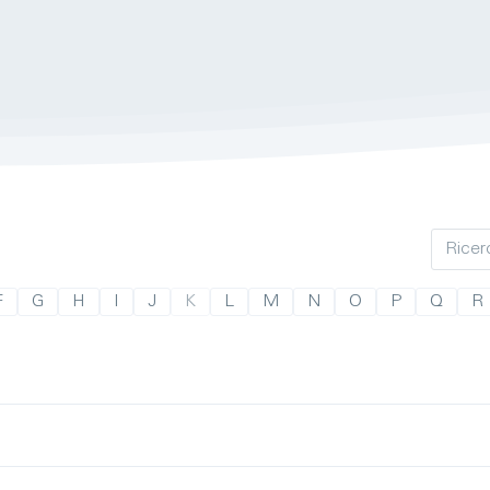
F
G
H
I
J
K
L
M
N
O
P
Q
R