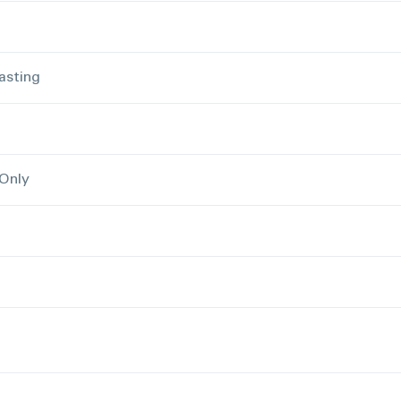
asting
-Only
a