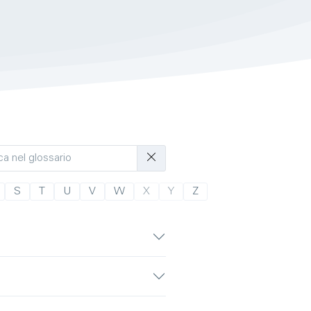
S
T
U
V
W
X
Y
Z