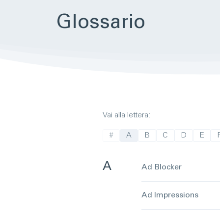
Glos­sario
Vai alla lettera:
#
A
B
C
D
E
A
Ad Blocker
Ad Impressions